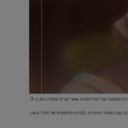
כבכל שנה, לקראת יום ההולדת שלי, הזמנתי את המאזינים הקבועים לעלות לפודקאסט ולספר בקולם על התרגולים, על החוויות וההשפעות של המדיטציות שאני יוצרת ומעלה כאן ב-3
כת עם האמת היחודית ,למרות מחסומים של פחד וכאב.