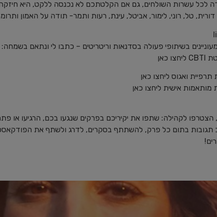
דה לכל עשרות השולחים, גם אם הקלטתכם לא נכנסה ללקט, היא חיזקה 
 דורית, טל, רוני, לימור, אביטל, עינת, רעות ותמר- תודה על האמון ותר
ינים בשיתופי פעולה בסדנאות וריטריטים – כתבו לי ונתאם בשמחה: ⁠⁠⁠⁠⁠⁠⁠⁠
⁠⁠⁠⁠⁠
⁠⁠⁠⁠⁠⁠⁠ ⁠ליחצו כאן ⁠⁠⁠⁠⁠⁠⁠⁠
מות אישית⁠⁠⁠ ליחצו כאן ⁠⁠⁠
, הצטרפו לקהילה: שתפו את יקיריכם בפרקים שנגעו בכם, הרגיעו או פת
כתוב תגובות בתום כל פרק, להשתתף בסקרים, לדרג ולשתף את הפודקאסט.
ים!