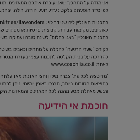
אני מודה על התהליך שאני עוברת איתכם המאזינים. תו
לפי סדר הופעתם בלקט : עדי, רועי, יהודה, הילה, יצחק,
לתכניות האונליין ליה שניידר לוי : ⁠⁠⁠⁠⁠linktr.ee/liawonders⁠⁠⁠⁠⁠
לארגונים, מקומות עבודה, קבוצות פרטיות או מפיקים שמעוני
⁠⁠לתכנית האונליין “באנו לחלום” לשינה טובה ועמוקה בשיטת CBTI⁠⁠⁠⁠⁠⁠⁠ ⁠ליחצו כאן⁠⁠⁠
לקורס “שערי הרגיעה” להקלה על מתחים וכאבים בשיטת תרפיית ואגוס
להדרכה על בניית הקלטה לתכנות עצמי בעזרת מנטרות מותא
לאתר:⁠⁠⁠⁠⁠⁠⁠ ⁠www.coachlia.co.il⁠⁠⁠⁠⁠⁠⁠⁠
‘מדיטציה לכל עת’ צברה מיליון וחצי האזנות מאז עלתה
לתוצאות הטובות ביותר, תרגלו באופן יומיומי. ניתן ל
ורגשי. מאחלת מסע מהנה לכל המאזינים והמאזינות היקר
חוכמת אי הידיעה