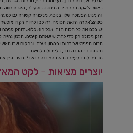
אנרגיה של כוח מכוון, תעצומות נפש, נוכחות מגנטית, ב
כאשר צ’אקרת המניפורה פתוחה ופעילה, האדם חווה חיוני
זה מנוע הפעולה שלו. בנוסף, מניפורה קשורה גם למערכת 
כשהצ’אקרה הזאת חסומה, זה כמו להיות רקדן מוכשר
יש בכם את כל הכוח הזה, אבל הוא כלוא, דוחק פנימה וג
חזק מכולם רק כדי להרגיש שאתם קיימים. הבטן נהיית כ
הכוח הפנימי של זהות וביטחון נעלם, ובמקום שבו האש ש
מסתחרר כמו במדרון, בלי יכולת להאט.
מוכנים לתת לעצמכם את המתנה הזאת? בואו נזמין את
יוצרים מציאות – לקט המאז