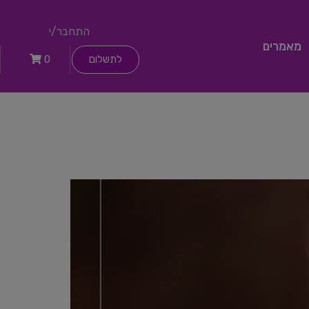
התחבר/י
מאמרים
לתשלום
0