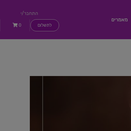
התחבר/י
מאמרים
לתשלום
0