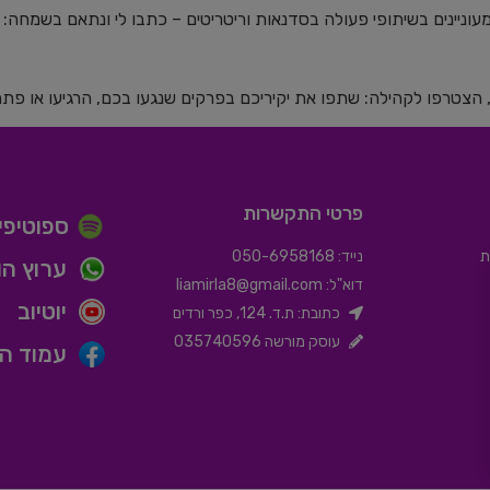
ינים בשיתופי פעולה בסדנאות וריטריטים – כתבו לי ונתאם בשמחה: ⁠⁠⁠⁠⁠⁠⁠⁠
, הצטרפו לקהילה: שתפו את יקיריכם בפרקים שנגעו בכם, הרגיעו או פת
פרטי התקשרות
ספוטיפיי
ת
נייד: 050-6958168
ערוץ הו
דוא"ל:
liamirla8@gmail.com
יוטיוב
כתובת: ת.ד. 124, כפר ורדים
עוסק מורשה 035740596
עמוד הפ