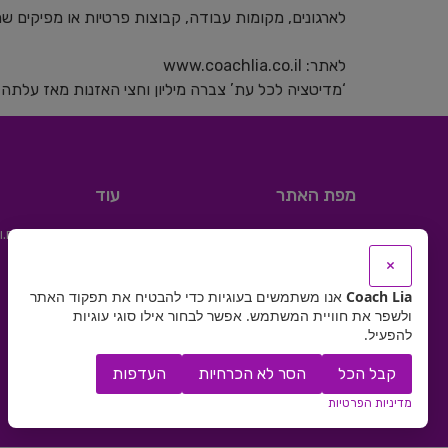
לארגונים, מקומות עבודה, קבוצות פרטיות או מפיקים שמעוני
לאתר:⁠⁠⁠⁠⁠⁠⁠ ⁠www.coachlia.co.il⁠⁠⁠⁠⁠⁠⁠⁠
‘מדיטציה לכל עת’ צברה מיליון וחצי האזנות מאז עלתה
מפת האתר
עוד
מתאמנים.ות מספרים.ו
בית
בלוג
×
אודות
תקנון האתר
Coach Lia
אנו משתמשים בעוגיות כדי להבטיח את תפקוד האתר
מדיטציות
מדיניות פרטיות
ולשפר את חוויית המשתמש. אפשר לבחור אילו סוגי עוגיות
התנתק
מוצרים
להפעיל.
סדנאות
קבל הכל
הסר לא הכרחיות
העדפות
גלריה
מאמרים
מדיניות הפרטיות