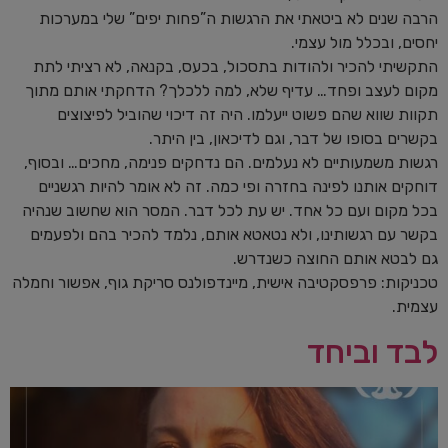
הרבה שנים לא ביטאתי את הרגשות ה”פחות יפים” שלי במערכות
יחסים, ובכלל מול עצמי.
התקשיתי להכיר ולהודות בתסכול, בכעס, בקנאה, לא רציתי לתת
מקום לעצב ופחד… עדיף שלא, למה ללכלך? הדחקתי אותם מתוך
תקוות שווא שהם פשוט ייעלמו. היה זה דיכוי שהוביל לפיצוצים
בקשרים בסופו של דבר, וגם לדיכאון, בין היתר.
רגשות משמעותיים לא נעלמים. הם נדחקים פנימה, מחכים… ובסוף,
דוחקים אותנו לפינה בחזרה ופי כמה. זה לא אומר להיות רגשניים
בכל מקום ועם כל אחד. יש עת לכל דבר. המסר הוא שחשוב שנהיה
בקשר עם רגשותינו, ולא נטאטא אותם, נלמד להכיר בהם ולפעמים
גם לבטא אותם החוצה כשנדרש.
טכניקות: פרפסקטיבה אישית, מיינדפולנס סריקת גוף, אפשור וחמלה
עצמית.
לבד וביחד