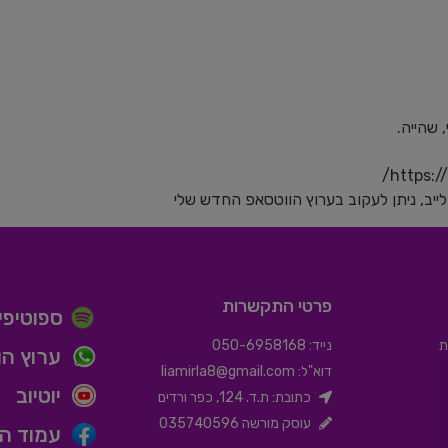
 שהייה.
⁠https:
ב⁠⁠ ⁠⁠⁠⁠⁠⁠⁠⁠⁠⁠⁠⁠בערוץ הווטסאפ החדש שלי⁠⁠⁠⁠⁠⁠⁠⁠⁠⁠⁠⁠⁠⁠
פרטי התקשרות
ספוטיפיי
ת
נייד: 050-6958168
ערוץ הו
דוא"ל:
liamirla8@gmail.com
יוטיוב
כתובת: ת.ד. 124, כפר ורדים
עוסק מורשה 035740596
עמוד הפ