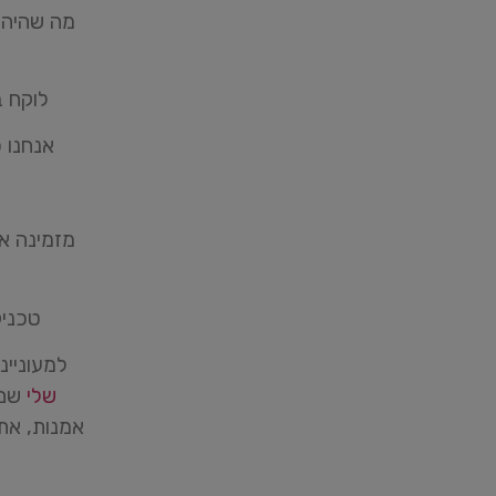
מה שהיה י
לוקח ב
אנחנו כ
מזמינה א
טכניק
למעוניינ
שלי⁠⁠⁠⁠⁠⁠⁠⁠⁠⁠⁠
שם 
אמנות, את 