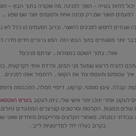
כול להיות בעייה – הופך לפנינה. מה שקורה בתוך הבוץ – הופ
לפעמים תווצר שם רק פנינה אחת ולפעמים יווצר שם שפע …
ין שנתיים לחמש לפנינים להווצר, וברוב הפעמים הן כלל לא נו
בר יותר משנתיים בתוך הבוץ הזה. המון גרגרים חדים חדרו לנ
ואולי, בתוך השקט במצולות… יצרתם פנינים?
תכם להניח לרעש שמעל פני המים, ולרדת איתי לקרקעית. בוא
איך עטפתם ותעטפו עוד את הקושי… להתמיר אותו לפנינים.
ות: קבלה, עיגון סומטי, קרקוע, דימויי חמלה, התכנסות והיפתח
ים לעקוב אחרי תוכן יותר אישי שלי, ניתן לעקוב
⁠⁠⁠⁠⁠⁠⁠⁠⁠⁠⁠בערוץ הו
עולים תמונות, הקלטות וסרטונים קצרצרים המתעדים טיולים, 
עבודתי כמנחה, מאחורי הקלעים ופרוייקטים מיוחדים שאני ש
בקרוב נעלה יחד למדיטציות לייב .