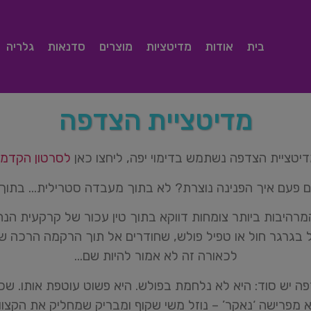
בית
אודות
מדיטציות
מוצרים
סדנאות
גלריה
מדיטציית הצדפה
יטציית הצדפה נשתמש בדימוי יפה, ליחצו כאן
לסרטון הקדמה
פעם איך הפנינה נוצרת? לא בתוך מעבדה סטרילית… בתוך 
מרהיבות ביותר צומחות דווקא בתוך טין עכור של קרקעית הנ
 בגרגר חול או טפיל פולש, שחודרים אל תוך הרקמה הרכה ש
לכאורה זה לא אמור להיות שם…
ה יש סוד: היא לא נלחמת בפולש. היא פשוט עוטפת אותו. שכ
 מפרישה ‘נאקר’ – נוזל משי שקוף ומבריק שמחליק את הקצוו